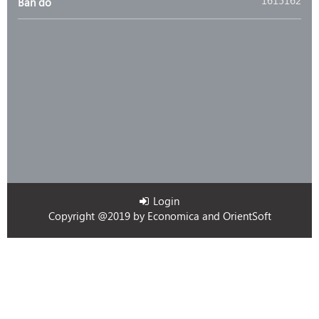
1615162
Bản đồ
Login
Copyright @2019 by
Economica
and
OrientSoft