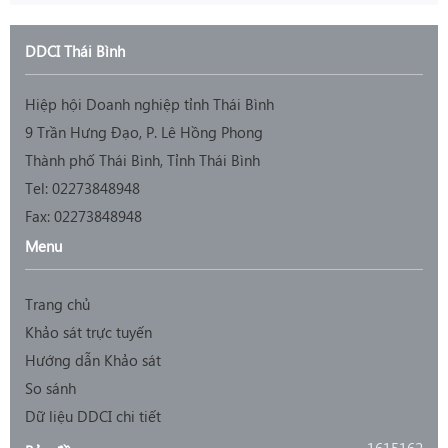
DDCI Thái Bình
Hiệp hội Doanh nghiệp tỉnh Thái Bình
9 Trần Hưng Đạo, P. Lê Hồng Phong
Thành phố Thái Bình, Tỉnh Thái Bình
Tel: 02273848948
Fax: 02273848948
Menu
Trang chủ
Khảo sát trực tuyến
Hướng dẫn Khảo sát
So sánh
Dữ liệu DDCI chi tiết