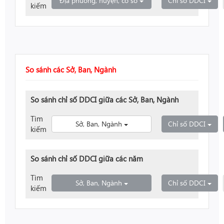
Toggle Dropdown
Tog
Địa phương, huyện, cơ sở
Chỉ số DDCI
kiếm
So sánh các Sở, Ban, Ngành
So sánh chỉ số DDCI giữa các Sở, Ban, Ngành
Tìm
Toggle Dropdown
Tog
Sở, Ban, Ngành
Chỉ số DDCI
kiếm
So sánh chỉ số DDCI giữa các năm
Tìm
Toggle Dropdown
Tog
Sở, Ban, Ngành
Chỉ số DDCI
kiếm